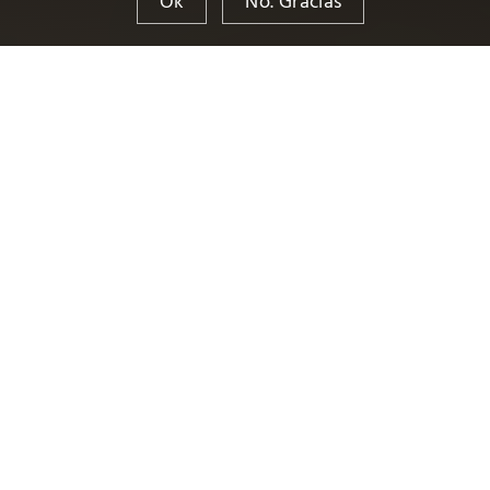
Ok
No. Gracias
¿Estás valorando la posibilidad de
cambiar el domicilio o sede social de tu
empresa desde Cataluña u otra
comunidad al País Vasco? ¡Ofrecemos el
servicio de domiciliación social de
sociedades!